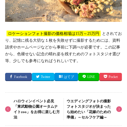
ロケーションフォト撮影の価格相場は15万～25万円
とされてお
り、記憶に残る大切な１枚を失敗せずに撮影するためには、資料
請求やホームページなどから事前に下調べが必要です。この記事
から、色褪せない記念の晴れ姿を残すためのフォトスタジオ選び
等、少しでも参考になればうれしいです。
Facebook
Twitter
はてブ
LINE
Pocket
ハロウィンイベント必見
ウエディングフォトの撮影
「東武動物公園オータムナ
フォトスタジオが決まった
イトzoo」をお得に楽しむ方
ら始めたい「花嫁のための
法
準備」～セルフケア編～