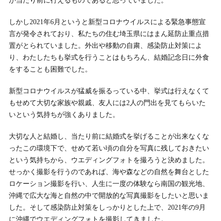
が当たり前に行えるものであると思っていました。
しかし2021年6月というと新型コロナウイルスによる緊急事態宣
言が発令されており、私たちの住む埼玉県にはまん延防止重点措
置がとられていました。外出や移動の自粛、感染防止対策によ
り、わたしたちも挙式を行うことはもちろん、結婚記念日に外食
をすることも困難でした。
新型コロナウイルスが猛威を振るっている中、挙式は行えなくて
もせめて大切な家族や親戚、友人には2人の門出を見てもらいた
いという気持ちが強くありました。
大切な人と結婚し、当たり前に結婚式を挙げることが出来なくな
ったこの環境下で、せめて若い頃の自分を写真に残しておきたい
という気持ちから、ウエディングフォトを撮ろうと決めました。
せっかく撮影を行うのであれば、海や森などの自然を舞台とした
ロケーション撮影を行い、人生に一度の体験なら南国の観光地、
沖縄で広大な海と自然の中で開放的な写真撮影をしたいと思いま
した。そして感染防止対策をしっかりとした上で、2021年の9月
に沖縄でウエディングフォトを撮影してきました。