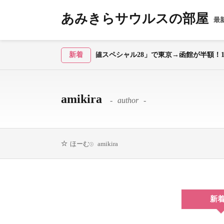
あみきらサウルスの部屋
最
ャル28」で東京→函館が半額！1泊2日モデルコース
新着
amikira
author
amikira
ほーむ
新