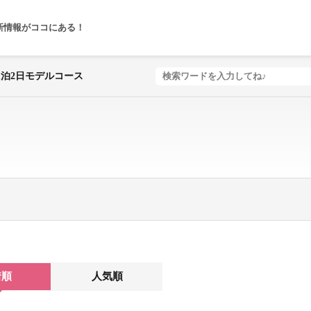
新情報がココにある！
着順
人気順