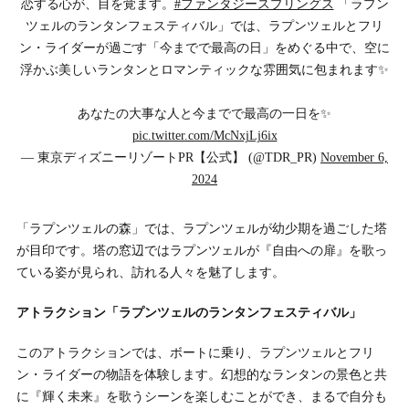
恋する心が、目を覚ます。
#ファンタジースプリングス
「ラプン
ツェルのランタンフェスティバル」では、ラプンツェルとフリ
ン・ライダーが過ごす「今までで最高の日」をめぐる中で、空に
浮かぶ美しいランタンとロマンティックな雰囲気に包まれます✨
あなたの大事な人と今までで最高の一日を✨
pic.twitter.com/McNxjLj6ix
— 東京ディズニーリゾートPR【公式】 (@TDR_PR)
November 6,
2024
「ラプンツェルの森」では、ラプンツェルが幼少期を過ごした塔
が目印です。塔の窓辺ではラプンツェルが『自由への扉』を歌っ
ている姿が見られ、訪れる人々を魅了します。
アトラクション「ラプンツェルのランタンフェスティバル」
このアトラクションでは、ボートに乗り、ラプンツェルとフリ
ン・ライダーの物語を体験します。幻想的なランタンの景色と共
に『輝く未来』を歌うシーンを楽しむことができ、まるで自分も