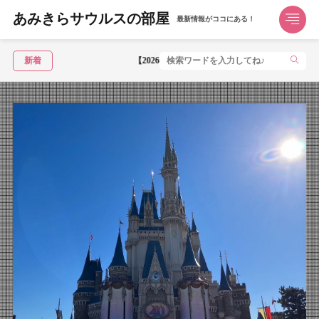
あみきらサウルスの部屋
最新情報がココにある！
新着
【2026年5月】JR東日本「トクだ値スペシャル28」で東京→函館が