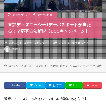
2025年2月27日
2025年3月4日
東京ディズニーシー1デーパスポートが当た
る！？応募方法解説【UCCキャンペーン】
おでかけ
#
UCC
#
ディズニー
#
ファンタジースプリングス
管理人
ブログ
ブログ
おでかけ
東京ディズニーシー1デーパスポー
ほーむ
Facebook
Twitter
はてブ
LINE
Pocket
皆様こんにちは、あみきらサウルスの部屋のあきらです。