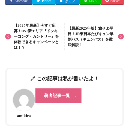
Facebook
Twitter
はてブ
LINE
Pocket
【2025年最新】今すぐ応
【最新2025年版】旅せよ平
募！USJ新エリア『ドンキ
日！JR東日本たびキュン早
ーコング・カントリー』を
割パス（キュンパス）を徹
体験できるキャンペーンと
底解説！
は！？
この記事は私が書いたよ！
著者記事一覧
amikira