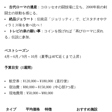
古代ローマの遺産
：コロッセオの闘技場に立ち、2000年前の剣
闘士の鼓動を感じる。
絶品ジェラート
：伝統店「ジョリッティ」で、ピスタチオやテ
ィラミス味を食べ比べ！
トレビの泉の願い事
：コインを投げれば「再びローマに戻れ
る」伝説に参加。
ベストシーズン
4月～6月／9月～10月（夏季は40℃近くまで上昇）
予算目安（1週間）
航空券：¥120,000～¥180,000（直行便）
宿泊費：¥80,000～¥150,000（中心部3つ星）
現地費用：¥50,000～¥80,000
タイプ
平均価格
特徴
おすすめ施設