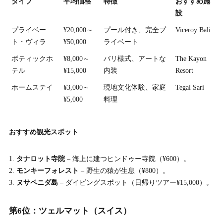
タイプ
平均価格
特徴
おすすめ施
設
プライベー
¥20,000～
プール付き、完全プ
Viceroy Bali
ト・ヴィラ
¥50,000
ライベート
ボティックホ
¥8,000～
バリ様式、アートな
The Kayon
テル
¥15,000
内装
Resort
ホームステイ
¥3,000～
現地文化体験、家庭
Tegal Sari
¥5,000
料理
おすすめ観光スポット
タナロット寺院
– 海上に建つヒンドゥー寺院（¥600）。
モンキーフォレスト
– 野生の猿が生息（¥800）。
ヌサペニダ島
– ダイビングスポット（日帰りツアー¥15,000）。
第6位：ツェルマット（スイス）