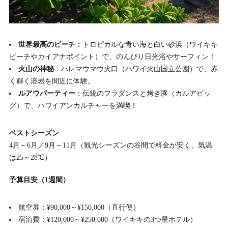
世界最高のビーチ
：トロピカルな青い海と白い砂浜（ワイキキ
ビーチやカイアナポイント）で、のんびり日光浴やサーフィン！
火山の神秘
：ハレマウマウ火口（ハワイ火山国立公園）で、赤
く輝く溶岩を間近に体験。
ルアウパーティー
：伝統のフラダンスと烤き豚（カルアピッ
グ）で、ハワイアンカルチャーを満喫！
ベストシーズン
4月～6月／9月～11月（観光シーズンの谷間で料金が安く、気温
は25～28℃）
予算目安（1週間）
航空券：¥90,000～¥150,000（直行便）
宿泊費：¥120,000～¥250,000（ワイキキの3つ星ホテル）