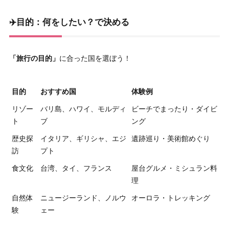
✈️目的：何をしたい？で決める
「旅行の目的」
に合った国を選ぼう！
目的
おすすめ国
体験例
リゾー
バリ島、ハワイ、モルディ
ビーチでまったり・ダイビ
ト
ブ
ング
歴史探
イタリア、ギリシャ、エジ
遺跡巡り・美術館めぐり
訪
プト
食文化
台湾、タイ、フランス
屋台グルメ・ミシュラン料
理
自然体
ニュージーランド、ノルウ
オーロラ・トレッキング
験
ェー