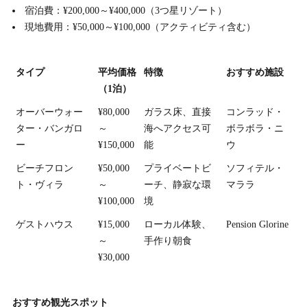
宿泊費：¥200,000～¥400,000（3つ星リゾート）
現地費用：¥50,000～¥100,000（アクティビティ含む）
タイプ
平均価格
特徴
おすすめ施設
（1泊）
オーバーウォー
¥80,000
ガラス床、直接
コンラッド・
ター・バンガロ
～
海へアクセス可
ボラボラ・ニ
ー
¥150,000
能
ウ
ビーチフロン
¥50,000
プライベートビ
ソフィテル・
ト・ヴィラ
～
ーチ、静寂な環
マララ
¥100,000
境
ゲストハウス
¥15,000
ローカル体験、
Pension Glorine
～
手作り朝食
¥30,000
おすすめ観光スポット