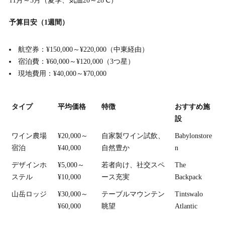
11月～3月（夏季、気温20～28℃）
予算目安（1週間）
航空券：¥150,000～¥220,000（中東経由）
宿泊費：¥60,000～¥120,000（3つ星）
現地費用：¥40,000～¥70,000
タイプ
平均価格
特徴
おすすめ施
設
ワイン農場
¥20,000～
自家製ワイン試飲、
Babylonstore
宿泊
¥40,000
自然豊か
n
デザインホ
¥5,000～
若者向け、社交スペ
The
ステル
¥10,000
ース充実
Backpack
山岳ロッジ
¥30,000～
テーブルマウンテン
Tintswalo
¥60,000
眺望
Atlantic