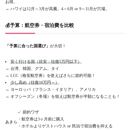
お得。
→ ハワイは12月～3月が高騰。4～6月 or 9～11月が穴場。
💰予算：航空券・宿泊費を比較
「予算に合った国選び」
が大切！
安く行ける国（目安：往復5万円以下）
→ 台湾、韓国、グアム、タイ
→ LCC（格安航空券）を使えばさらに節約可能！
少し高め（往復10万円～）
→ ヨーロッパ（フランス・イタリア）、アメリカ
→ オフシーズン（冬場）を狙えば航空券が半額になることも！
✓ 節約ワザ
・航空券は3ヶ月前に購入
あきら
・ホテルよりゲストハウス or 民泊で宿泊費を抑える