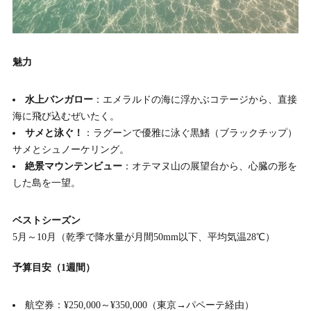
魅力
水上バンガロー
：エメラルドの海に浮かぶコテージから、直接
海に飛び込むぜいたく。
サメと泳ぐ！
：ラグーンで優雅に泳ぐ黒鰭（ブラックチップ）
サメとシュノーケリング。
絶景マウンテンビュー
：オテマヌ山の展望台から、心臓の形を
した島を一望。
ベストシーズン
5月～10月（乾季で降水量が月間50mm以下、平均気温28℃）
予算目安（1週間）
航空券：¥250,000～¥350,000（東京→パペーテ経由）