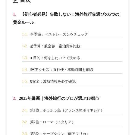
1.
【初心者必見】失敗しない！海外旅行先選びの5つの
黄金ルール
1-1.
🌞季節：ベストシーズンをチェック
1-2.
💰予算：航空券・宿泊費を比較
1-3.
✈️目的：何をしたい？で決める
1-4.
🗺️アクセス：直行便・移動時間を確認
1-5.
🔒安全：渡航情報を必ず確認
2.
2025年最新｜海外旅行のプロが選ぶ10都市
2-1.
第1位：ボラボラ島（フランス領ポリネシア）
2-2.
第2位：ローマ（イタリア）
2-3.
第3位：ケープタウン（南アフリカ）