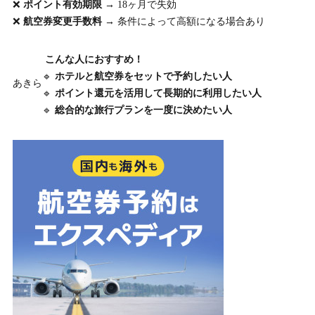
❌
ポイント有効期限
→ 18ヶ月で失効
❌
航空券変更手数料
→ 条件によって高額になる場合あり
こんな人におすすめ！
🔹
ホテルと航空券をセットで予約したい人
あきら
🔹
ポイント還元を活用して長期的に利用したい人
🔹
総合的な旅行プランを一度に決めたい人