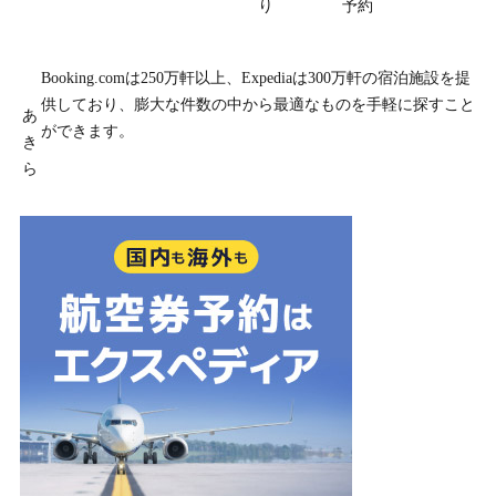
り
予約
Booking.comは250万軒以上、Expediaは300万軒の宿泊施設を提
供しており、膨大な件数の中から最適なものを手軽に探すこと
あ
ができます。
き
ら