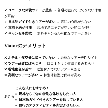
✔
ユニークな体験ツアーが豊富
→ 普通の旅行ではできない体験
が可能
✔
日本語ガイド付きツアーが多い
→ 言語の心配が少ない
✔
直前予約が可能
→ 現地で急に予定が空いた時にも便利
✔
キャンセル柔軟
→ 無料キャンセル可能なツアーが多い
Viatorのデメリット
❌
ホテル・航空券は扱っていない
→ 純粋なツアー専門サイト
❌
ツアー品質にばらつき
→ 口コミをよく確認する必要あり
❌
現地集合が基本
→ 送迎付きでないツアーもある
❌
高額なツアーが多い
→ 特別体験型は価格が高め
こんな人におすすめ！
🔹
現地ならではの特別な体験をしたい人
あきら
🔹
日本語ガイド付きのツアーを探している人
🔹
旅行のアクティビティを充実させたい人