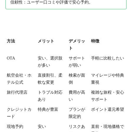
信頼性
：ユーザー口コミや評価で安心予約。
方法
メリット
デメリッ
特徴
ト
OTA
安い、選択肢
サポート
手軽に比較したい
が多い
が弱い
航空会社・ホ
直接割引、柔
検索が面
マイレージや特典
テル公式
軟な変更
倒
重視
旅行代理店
トラブル対応
費用が高
複雑な旅程・安心
あり
い
サポート
クレジットカ
特典が豊富
プランが
ポイント還元希望
ード
限定的
現地予約
安い
リスクあ
直前・現地価格で