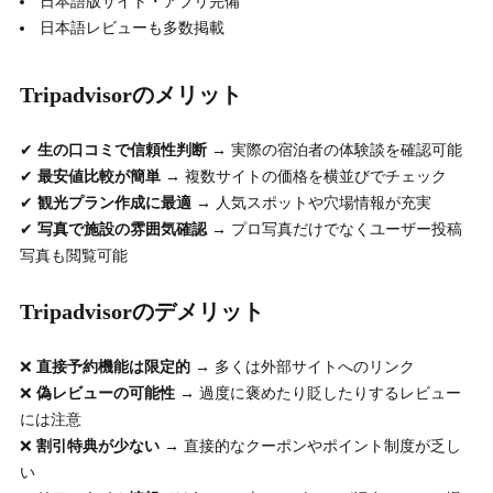
日本語版サイト・アプリ完備
日本語レビューも多数掲載
Tripadvisorのメリット
✔
生の口コミで信頼性判断
→ 実際の宿泊者の体験談を確認可能
✔
最安値比較が簡単
→ 複数サイトの価格を横並びでチェック
✔
観光プラン作成に最適
→ 人気スポットや穴場情報が充実
✔
写真で施設の雰囲気確認
→ プロ写真だけでなくユーザー投稿
写真も閲覧可能
Tripadvisorのデメリット
❌
直接予約機能は限定的
→ 多くは外部サイトへのリンク
❌
偽レビューの可能性
→ 過度に褒めたり貶したりするレビュー
には注意
❌
割引特典が少ない
→ 直接的なクーポンやポイント制度が乏し
い