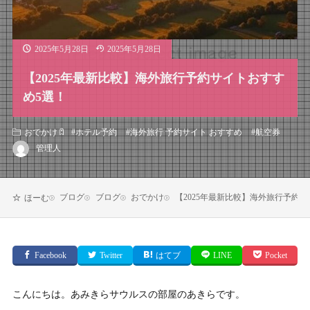
2025年5月28日
2025年5月28日
【2025年最新比較】海外旅行予約サイトおすす
め5選！
おでかけ
#
ホテル予約
#
海外旅行 予約サイト おすすめ
#
航空券
管理人
ブログ
ブログ
おでかけ
【2025年最新比較】海外旅行予約
ほーむ
Facebook
Twitter
はてブ
LINE
Pocket
こんにちは。あみきらサウルスの部屋のあきらです。