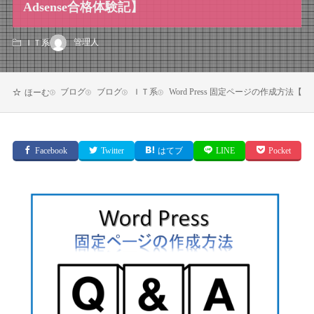
Adsense合格体験記】
管理人
ＩＴ系
ブログ
ブログ
ＩＴ系
Word Press 固定ページの作成方法【Goo
ほーむ
Facebook
Twitter
はてブ
LINE
Pocket