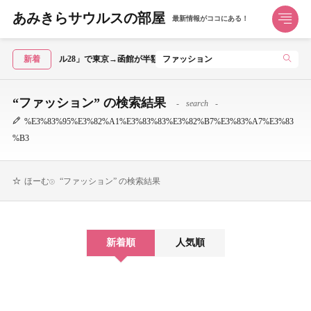
あみきらサウルスの部屋
最新情報がココにある！
トクだ値スペシャル28」で東京→函館が半額！1泊2日モデルコース
新着
“ファッション” の検索結果
search
%E3%83%95%E3%82%A1%E3%83%83%E3%82%B7%E3%83%A7%E3%83
%B3
“ファッション” の検索結果
ほーむ
新着順
人気順