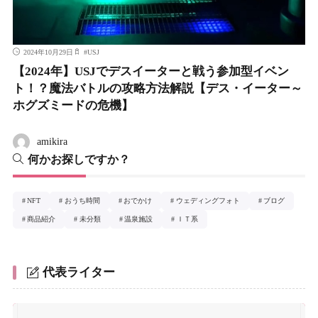
2024年10月29日
#
USJ
【2024年】USJでデスイーターと戦う参加型イベン
ト！？魔法バトルの攻略方法解説【デス・イーター～
ホグズミードの危機】
amikira
何かお探しですか？
NFT
おうち時間
おでかけ
ウェディングフォト
ブログ
商品紹介
未分類
温泉施設
ＩＴ系
代表ライター